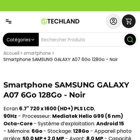
Abonnez-vous & Bénéficiez d'un SERVICE PRIORITAIRE et
Catégories
Accueil
smartphone
Smartphone SAMSUNG GALAXY A07 6Go 128Go - Noir
Smartphone SAMSUNG GALAXY
A07 6Go 128Go - Noir
Ecran
6.7" 720 x 1600 (HD+) PLS LCD
,
90Hz
- Processeur:
Mediatek Helio G99 (6 nm)
Octa-Core
- Système d’exploitation:
Android 15
- Mémoire:
6Go
- Stockage:
128Go
- Appareil photo
arrière:
50.0 MP + 2.0 MP
- Avant:
8.0 MP
- Capacité