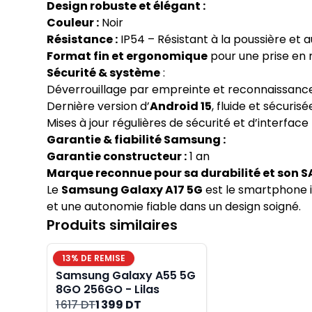
Design robuste et élégant :
Couleur :
Noir
Résistance :
IP54 – Résistant à la poussière et 
Format fin et ergonomique
pour une prise en
Sécurité & système
:
Déverrouillage par empreinte et reconnaissance
Dernière version d’
Android 15
, fluide et sécurisé
Mises à jour régulières de sécurité et d’interface
Garantie & fiabilité Samsung :
Garantie constructeur :
1 an
Marque reconnue pour sa durabilité et son S
Le
Samsung Galaxy A17 5G
est le smartphone i
et une autonomie fiable dans un design soigné.
Produits similaires
13
% DE REMISE
Samsung Galaxy A55 5G
8GO 256GO - Lilas
1 617 DT
1 399 DT