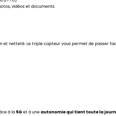
u’à 1 To)
hotos, vidéos et documents.
n et netteté. Le triple capteur vous permet de passer fa
âce à la
5G
et à une
autonomie qui tient toute la jour