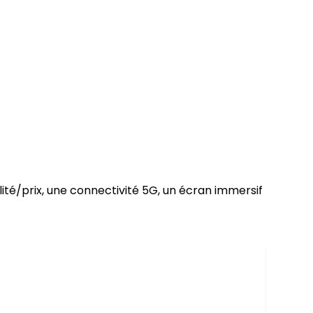
ité/prix, une connectivité 5G, un écran immersif
SAMSU
5G 8G
1 299 