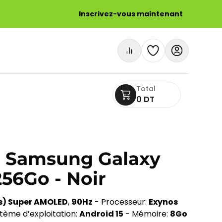
Inscrivez-vous maintenant
Total
0 DT
 Samsung Galaxy
56Go - Noir
els) Super AMOLED
,
90Hz
- Processeur:
Exynos
tème d’exploitation:
Android 15
- Mémoire:
8Go