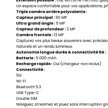
Extension possible :
Oui, via carte microSD (jusq
Un espace confortable pour vos applications, p
Triple caméra arrière polyvalente :
Capteur principal :
50 MP
Ultra grand angle :
5 MP
Capteur de profondeur :
2 MP
Caméra frontale :
13 MP
Capturez vos plus beaux souvenirs avec précisio
naturels et un rendu lumineux.
Autonomie longue durée & connectivité 5G :
Batterie :
5 000 mAh
Recharge rapide :
Oui (chargeur non inclus)
Connectivité :
5G
Wi-Fi
Bluetooth 5.3
USB Type-C
Double SIM
Naviguez, streamez et jouez sans interruption gr