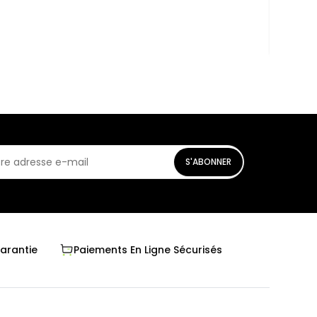
En st
S'ABONNER
Garantie
Paiements En Ligne Sécurisés