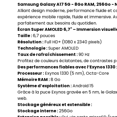
Samsung Galaxy A17 5G - 8Go RAM, 256Go - N
Alliant design moderne, performance fluide et c
expérience mobile rapide, fluide et immersive. A
parfaitement aux besoins du quotidien.
Écran Super AMOLED 6,7" – Immersion visuelle
Taille :
6,7 pouces
Résolution :
Full HD+ (1080 x 2340 pixels)
Technologie :
Super AMOLED
Taux de rafraîchissement :
90 Hz
Profitez de couleurs éclatantes, de contrastes pro
Des performances fiables avec l’Exynos 1330 
Processeur :
Exynos 1330 (5 nm), Octa-Core
Mémoire RAM :
8 Go
Système d’exploitation :
Android 15
Grâce à la puce Exynos gravée en 5 nm, le Galaxy
web.
Stockage généreux et extensible :
Stockage interne :
256Go