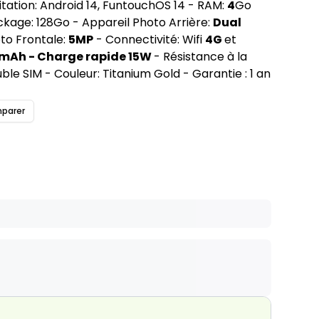
tation: Android 14, FuntouchOS 14 - RAM:
4
Go
ckage: 128Go - Appareil Photo Arrière:
Dual
to Frontale:
5MP
- Connectivité: Wifi
4G
et
mAh - Charge rapide 15W
- Résistance à la
ble SIM - Couleur: Titanium Gold - Garantie : 1 an
parer