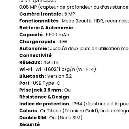
13 MP (principal)
0.08 MP (capteur de profondeur ou d’assistance
Caméra frontale
: 5 MP
Fonctionnalités
: Mode Beauté, HDR, reconnaiss
Batterie & Autonomie
Capacité
: 5500 mAh
Charge rapide
: 15W
Autonomie
: Jusqu'à deux jours en utilisation m
Connectivité
Réseaux
: 4G LTE
Wi-Fi
: Wi-Fi 802.11 b/g/n (Wi-Fi 4)
Bluetooth
: Version 5.2
Port
: USB Type-C
Prise jack 3.5 mm
: Oui
Résistance & Design
Indice de protection
: IP64 (résistance à la po
Coloris
: Or Titane (Titanium Gold), finition él
Double SIM
: Oui (Nano SIM)
Sécurité