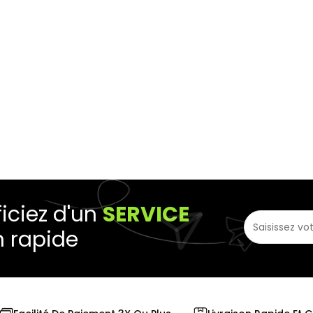
iciez d'un
SERVICE
n rapide