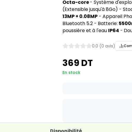
Octa-core
- Système d'exploi
(Extensible jusqu'à 8Go) - Sto
13MP + 0.08MP
- Appareil Pho
Bluetooth 5.2 - Batterie:
5500
poussière et à l'eau
IP64
-
Dou
0.0 (0 avis)
Com
369 DT
En stock
Disponibilité