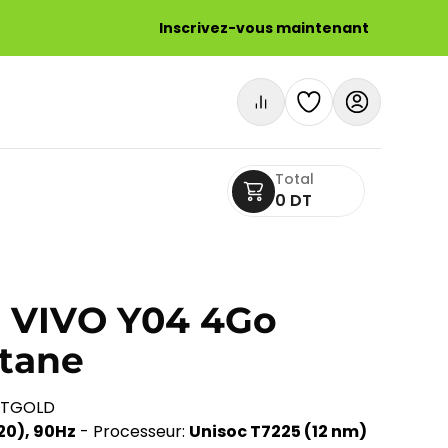
Inscrivez-vous maintenant
Total
0 DT
 VIVO Y04 4Go
itane
-TGOLD
720), 90Hz
- Processeur:
Unisoc T7225 (12 nm)