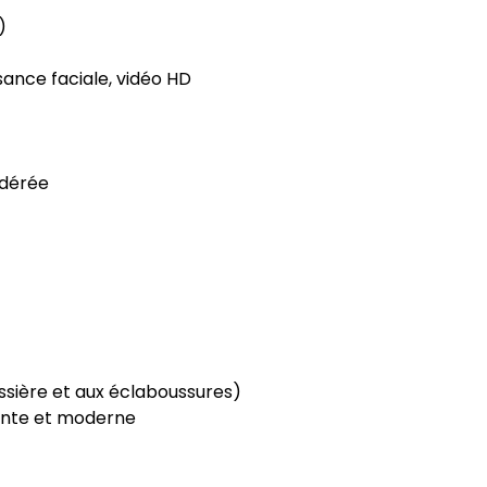
)
ance faciale, vidéo HD
odérée
ussière et aux éclaboussures)
égante et moderne