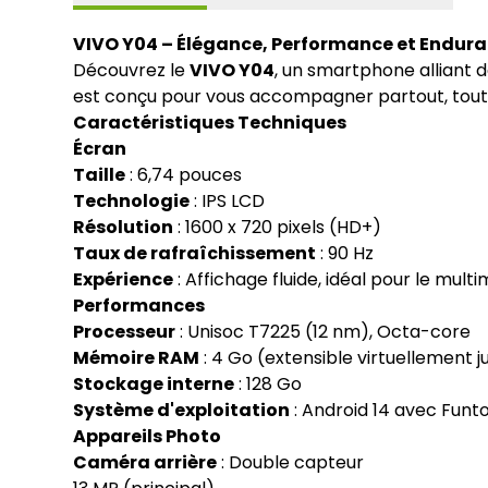
VIVO Y04 – Élégance, Performance et Endura
Découvrez le
VIVO Y04
, un smartphone alliant d
est conçu pour vous accompagner partout, tout a
Caractéristiques Techniques
Écran
Taille
: 6,74 pouces
Technologie
: IPS LCD
Résolution
: 1600 x 720 pixels (HD+)
Taux de rafraîchissement
: 90 Hz
Expérience
: Affichage fluide, idéal pour le mult
Performances
Processeur
: Unisoc T7225 (12 nm), Octa-core
Mémoire RAM
: 4 Go (extensible virtuellement j
Stockage interne
: 128 Go
Système d'exploitation
: Android 14 avec Funt
Appareils Photo
Caméra arrière
: Double capteur