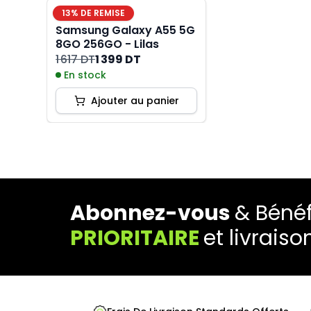
13
% DE REMISE
Samsung Galaxy A55 5G
8GO 256GO - Lilas
1 617 DT
1 399 DT
En stock
Ajouter au panier
Abonnez-vous
& Bénéf
PRIORITAIRE
et livraiso