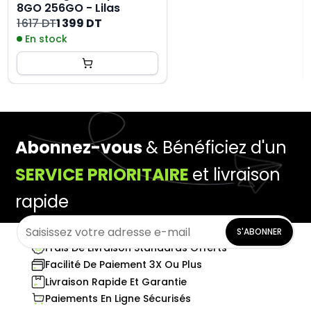
8GO 256GO - Lilas
1 617 DT
1 399 DT
En stock
Abonnez-vous
& Bénéficiez d'un
SERVICE PRIORITAIRE
et livraison
rapide
S'ABONNER
Frais De Livraison Standards Offerts
Facilité De Paiement 3X Ou Plus
Livraison Rapide Et Garantie
Paiements En Ligne Sécurisés