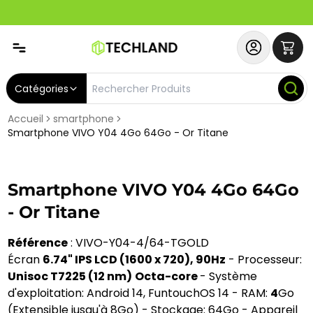
Abonnez-vous & Bénéficiez d'un SERVICE PRIORITAIRE et
Catégories
Accueil
smartphone
Smartphone VIVO Y04 4Go 64Go - Or Titane
Smartphone VIVO Y04 4Go 64Go
- Or Titane
Référence
: VIVO-Y04-4/64-TGOLD
Écran
6.74" IPS LCD (1600 x 720), 90Hz
- Processeur:
Unisoc T7225 (12 nm)
Octa-core
- Système
d'exploitation: Android 14, FuntouchOS 14 - RAM:
4
Go
(Extensible jusqu'à 8Go) - Stockage: 64Go - Appareil