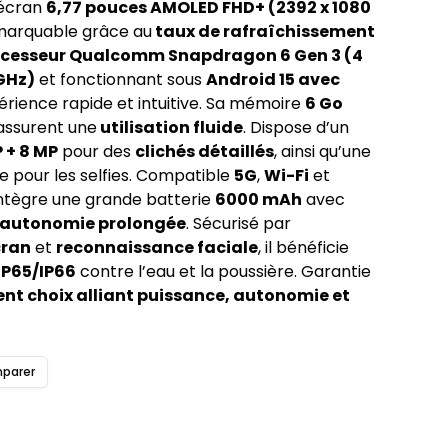
 écran
6,77 pouces AMOLED FHD+ (2392 x 1080
emarquable grâce au
taux de rafraîchissement
cesseur Qualcomm Snapdragon 6 Gen 3 (4
GHz)
et fonctionnant sous
Android 15 avec
xpérience rapide et intuitive. Sa mémoire
6 Go
ssurent une
utilisation fluide
. Dispose d’un
 + 8 MP
pour des
clichés détaillés
, ainsi qu’une
e pour les selfies. Compatible
5G
,
Wi-Fi
et
l intègre une grande batterie
6000 mAh
avec
autonomie prolongée
. Sécurisé par
cran
et
reconnaissance faciale
, il bénéficie
IP65/IP66
contre l’eau et la poussière. Garantie
ent choix alliant puissance, autonomie et
parer