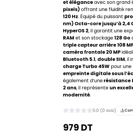
et élégance
avec son grand
pixels)
offrant une fluidité r
120 Hz
. Équipé du puissant
pro
nm) Octa-core jusqu’à 2,4 
HyperOS 2
, il garantit une e
RAM
et son stockage
128 Go
a
triple capteur arrière
108 MP
caméra frontale 20 MP
idéal
Bluetooth 5.1
,
double SIM
, i
charge Turbo 45W
pour une
empreinte digitale sous l’é
également d’une
résistance
2 ans
, il représente
un excell
modernité
.
0.0 (0 avis)
Com
979 DT