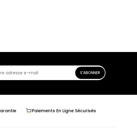
En st
S'ABONNER
Garantie
Paiements En Ligne Sécurisés