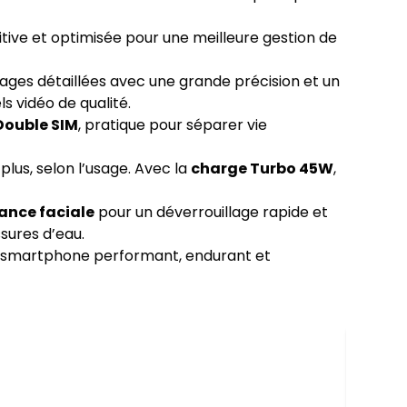
itive et optimisée pour une meilleure gestion de
ages détaillées avec une grande précision et un
s vidéo de qualité.
Double SIM
, pratique pour séparer vie
lus, selon l’usage. Avec la
charge Turbo 45W
,
ance faciale
pour un déverrouillage rapide et
sures d’eau.
un smartphone performant, endurant et
SAMSU
5G 8G
1 299 