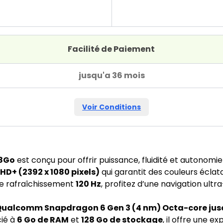
Facilité de Paiement
jusqu'a 36 mois
Voir Conditions
28Go
est conçu pour offrir puissance, fluidité et autonomi
D+ (2392 x 1080 pixels)
qui garantit des couleurs éclat
 de rafraîchissement
120 Hz
, profitez d’une navigation ultra-
Qualcomm Snapdragon 6 Gen 3 (4 nm) Octa-core jusq
cié à
6 Go de RAM
et
128 Go de stockage
, il offre une 