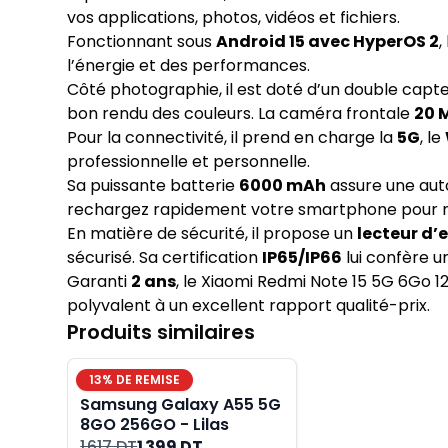
vos applications, photos, vidéos et fichiers.
Fonctionnant sous
Android 15 avec HyperOS 2
,
l’énergie et des performances.
Côté photographie, il est doté d’un double capt
bon rendu des couleurs. La caméra frontale
20 
Pour la connectivité, il prend en charge la
5G
, le
professionnelle et personnelle.
Sa puissante batterie
6000 mAh
assure une auto
rechargez rapidement votre smartphone pour ne 
En matière de sécurité, il propose un
lecteur d’
sécurisé. Sa certification
IP65/IP66
lui confère u
Garanti
2 ans
, le Xiaomi Redmi Note 15 5G 6Go 
polyvalent à un excellent rapport qualité-prix.
Produits similaires
13
% DE REMISE
Samsung Galaxy A55 5G
8GO 256GO - Lilas
1 617 DT
1 399 DT