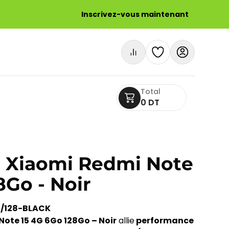
Inscrivez-vous maintenant
Total
0 DT
 Xiaomi Redmi Note
8Go - Noir
6/128-BLACK
ote 15 4G 6Go 128Go – Noir
allie
performance