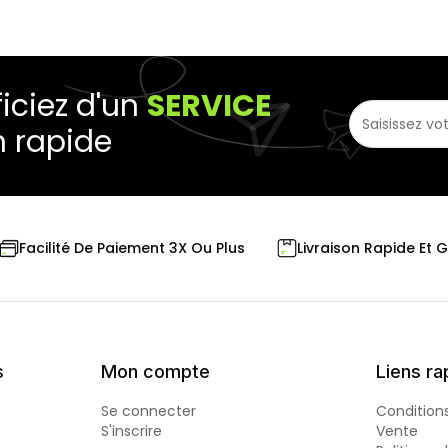
iciez d'un
SERVICE
n rapide
Livraison Rapide Et 
Facilité De Paiement 3X Ou Plus
s
Mon compte
Liens ra
Se connecter
Condition
S'inscrire
Vente