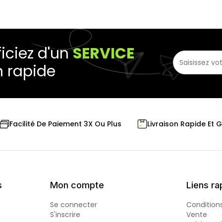
iciez d'un
SERVICE
n rapide
Livraison Rapide Et 
Facilité De Paiement 3X Ou Plus
s
Mon compte
Liens ra
Se connecter
Condition
S'inscrire
Vente