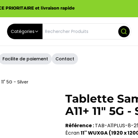
E PRIORITAIRE et livraison rapide
Catégories
Facilite de paiement
Contact
1" 5G - Silver
Tablette Sa
A11+ 11" 5G - 
Référence :
TAB-A11PLUS-8-2
Écran
11'' WUXGA (1920 x 1200