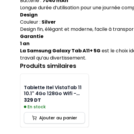
Batterie :
7040 mAh
Longue durée d’utilisation pour une journée co
Design
Couleur :
Silver
Design fin, élégant et moderne, facile à transpor
Garantie
1 an
La Samsung Galaxy Tab A11+ 5G
est le choix 
travail qu’au divertissement.
Produits similaires
Tablette Itel VistaTab 11
10.1" 4Go 128Go Wifi -
Bleu
329 DT
En stock
Ajouter au panier