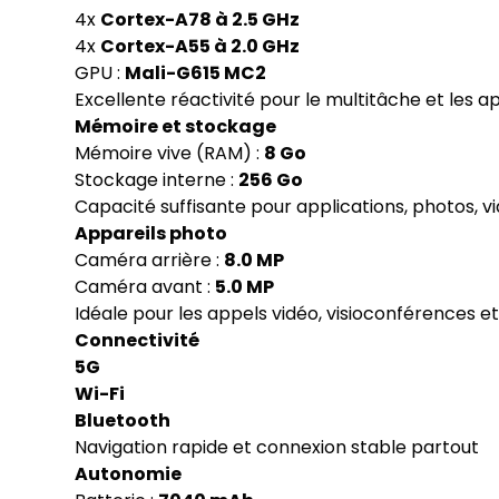
4x
Cortex-A78 à 2.5 GHz
4x
Cortex-A55 à 2.0 GHz
GPU :
Mali-G615 MC2
Excellente réactivité pour le multitâche et les a
Mémoire et stockage
Mémoire vive (RAM) :
8 Go
Stockage interne :
256 Go
Capacité suffisante pour applications, photos, 
Appareils photo
Caméra arrière :
8.0 MP
Caméra avant :
5.0 MP
Idéale pour les appels vidéo, visioconférences e
Connectivité
5G
Wi-Fi
Bluetooth
Navigation rapide et connexion stable partout
Autonomie