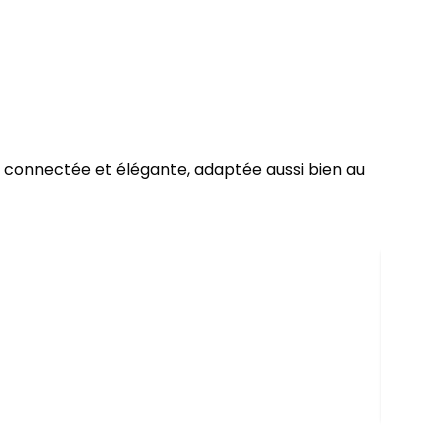
, connectée et élégante, adaptée aussi bien au
Table
I9 Plus
269 D
En st