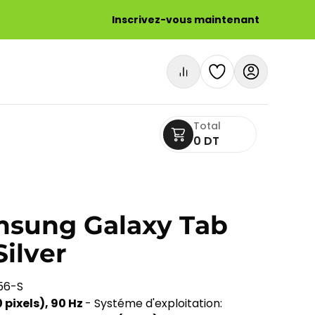
Inscrivez-vous maintenant
Total
0 DT
msung Galaxy Tab
Silver
56-S
 pixels), 90 Hz
- Systéme d'exploitation: