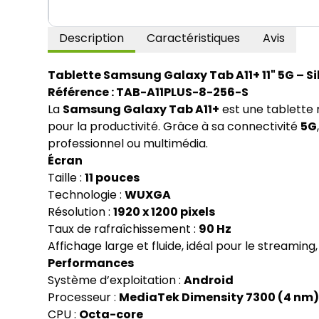
Description
Caractéristiques
Avis
Tablette Samsung Galaxy Tab A11+ 11" 5G – Si
Référence : TAB-A11PLUS-8-256-S
La
Samsung Galaxy Tab A11+
est une tablette 
pour la productivité. Grâce à sa connectivité
5G
professionnel ou multimédia.
Écran
Taille :
11 pouces
Technologie :
WUXGA
Résolution :
1920 x 1200 pixels
Taux de rafraîchissement :
90 Hz
Affichage large et fluide, idéal pour le streaming,
Performances
Système d’exploitation :
Android
Processeur :
MediaTek Dimensity 7300 (4 nm
CPU :
Octa-core