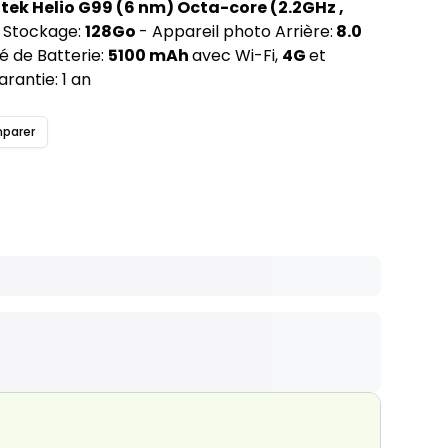
ek Helio G99 (6 nm) Octa-core (2.2GHz ,
 Stockage:
128Go
- Appareil photo Arrière:
8.0
é de Batterie:
5100 mAh
avec Wi-Fi,
4G
et
arantie: 1 an
parer