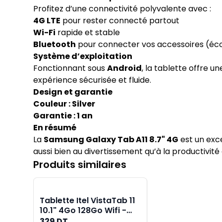
Profitez d’une connectivité polyvalente avec :
4G LTE
pour rester connecté partout
Wi-Fi
rapide et stable
Bluetooth
pour connecter vos accessoires (écout
Système d’exploitation
Fonctionnant sous
Android
, la tablette offre u
expérience sécurisée et fluide.
Design et garantie
Couleur : Silver
Garantie : 1 an
En résumé
La
Samsung Galaxy Tab A11 8.7" 4G
est un exc
aussi bien au divertissement qu’à la productivité
Produits similaires
Tablette Itel VistaTab 11
10.1" 4Go 128Go Wifi -
Bleu
329 DT