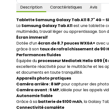
Description
Caractéristiques
Avis
Tablette Samsung Galaxy Tab A11 8.7" 4G – Si
La
Samsung Galaxy Tab A11
est une tablette c
multimédia, travail léger ou apprentissage. Son de
Écran immersif
Dotée d’un
écran de 8.7 pouces WXGA+
avec u
grâce à son
taux de rafraîchissement de 90 
Performances fluides
Équipée du
processeur Mediatek Helio G99 (6
excellente réactivité pour le multitâche et les 
et documents en toute tranquillité.
Appareils photo pratiques
Caméra arrière : 8 MP
pour capturer des photo
Caméra avant : 5 MP
, idéale pour les appels vi
Autonomie fiable
Grâce à sa
batterie de 5100 mAh
, la Galaxy Ta
Connectivité complète