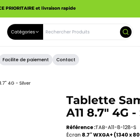
E PRIORITAIRE et livraison rapide
Catégories
Facilite de paiement
Contact
7" 4G - Silver
Tablette Sa
A11 8.7" 4G -
Référence :
TAB-A11-8-128-S
Écran
8.7'' WXGA+ (1340 x 80