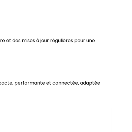
ore et des mises à jour régulières pour une
mpacte, performante et connectée, adaptée
Table
I9 Plus
269 D