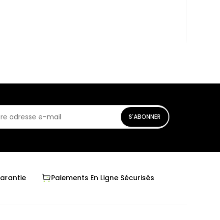
En st
S'ABONNER
Garantie
Paiements En Ligne Sécurisés