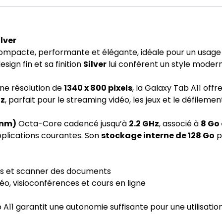
lver
ompacte, performante et élégante, idéale pour un usage q
sign fin et sa finition
Silver
lui confèrent un style modern
ne résolution de
1340 x 800 pixels
, la Galaxy Tab A11 off
Hz
, parfait pour le streaming vidéo, les jeux et le défileme
 nm)
Octa-Core cadencé jusqu’à
2.2 GHz
, associé à
8 Go
applications courantes. Son
stockage interne de 128 Go
p
s et scanner des documents
déo, visioconférences et cours en ligne
b A11 garantit une autonomie suffisante pour une utilisatio