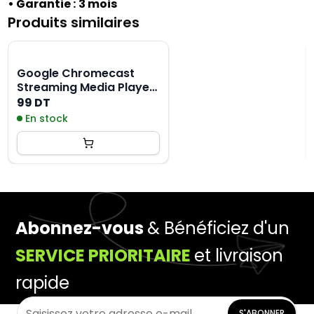
• Garantie :
3 mois
Produits similaires
Google Chromecast
Streaming Media Player
- Noir
99 DT
En stock
Abonnez-vous
& Bénéficiez d'un
SERVICE PRIORITAIRE
et livraison
rapide
S'ABONNER