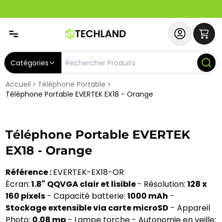
Spécial
Abonnez-vous & Bénéficiez d'un SERVICE PRIORITAIRE et
Catégories
Accueil
Téléphone Portable
Téléphone Portable EVERTEK EX18 - Orange
Téléphone Portable EVERTEK
EX18 - Orange
Référence :
EVERTEK-EX18-OR
Écran:
1.8"
QQVGA clair et lisible
- Résolution:
128 x
160 pixels
- Capacité batterie:
1000 mAh
-
Stockage extensible via carte microSD
- Appareil
Photo:
0.08 mp
- Lampe torche - Autonomie en veille: