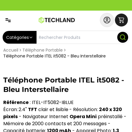
Abonnez-vous & Bénéficiez d'un SERVICE PRIORITAIRE et
Catégories
Accueil
Téléphone Portable
Téléphone Portable ITEL it5082 - Bleu Interstellaire
Téléphone Portable ITEL it5082 -
Bleu Interstellaire
Référence
: ITEL-IT5082-IBLUE
Écran:
2.4"
TFT
clair et lisible
- Résolution:
240 x 320
pixels
- Navigateur Internet
Opera Mini
préinstallé -
Mémoire de 2000 contacts et 200 messages -
Capacité batterie:
1200 mAh
- Appareil Photo:
1,3