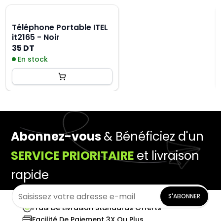
Téléphone Portable ITEL
it2165 - Noir
35 DT
En stock
Abonnez-vous
& Bénéficiez d'un
SERVICE PRIORITAIRE
et livraison
rapide
S'ABONNER
Frais De Livraison Standards Offerts
Facilité De Paiement 3X Ou Plus