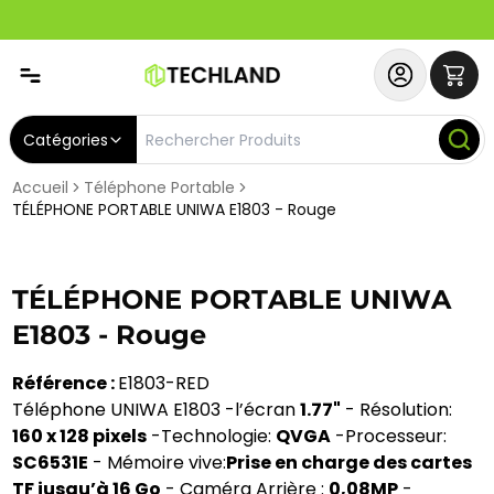
Abonnez-vous & Bénéficiez d'un SERVICE PRIORITAIRE et
Catégories
Accueil
Téléphone Portable
TÉLÉPHONE PORTABLE UNIWA E1803 - Rouge
TÉLÉPHONE PORTABLE UNIWA
E1803 - Rouge
Référence :
E1803-RED
Téléphone UNIWA E1803 -l’écran
1.77"
- Résolution:
160 x 128 pixels
-Technologie:
QVGA
-Processeur:
SC6531E
- Mémoire vive:
Prise en charge des cartes
TF jusqu’à 16 Go
- Caméra Arrière :
0,08MP
-