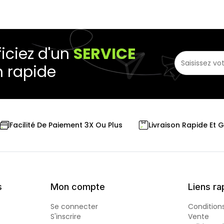
iciez d'un
SERVICE
n rapide
Livraison Rapide Et 
Facilité De Paiement 3X Ou Plus
s
Mon compte
Liens ra
Se connecter
Condition
S'inscrire
Vente