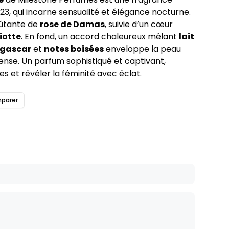
023, qui incarne sensualité et élégance nocturne.
oûtante de
rose de Damas
, suivie d’un cœur
iotte
. En fond, un accord chaleureux mêlant
lait
agascar
et
notes boisées
enveloppe la peau
tense. Un parfum sophistiqué et captivant,
es et révéler la féminité avec éclat.
parer