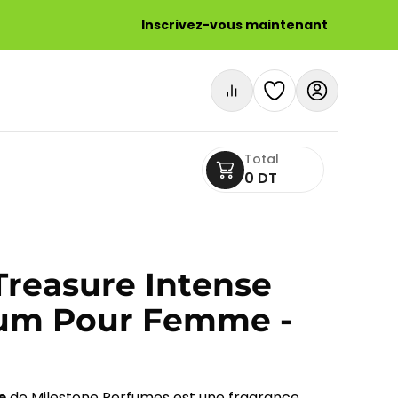
Inscrivez-vous maintenant
Total
0 DT
Treasure Intense
fum Pour Femme -
e
de Milestone Perfumes est une fragrance