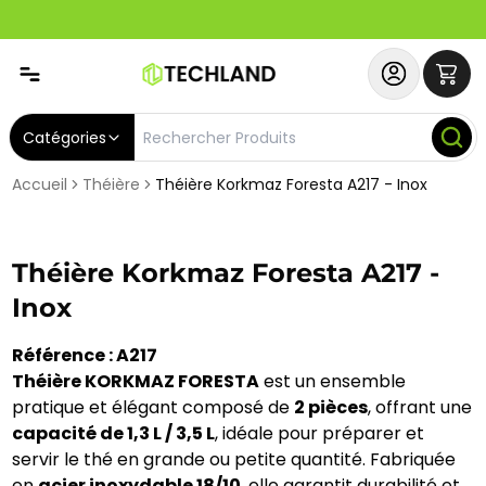
Spécial
Abonnez-vous & Bénéficiez d'un SERVICE PRIORITAIRE et
Catégories
Accueil
Théière
Théière Korkmaz Foresta A217 - Inox
Théière Korkmaz Foresta A217 -
Inox
Référence : A217
Théière KORKMAZ FORESTA
est un ensemble
pratique et élégant composé de
2 pièces
, offrant une
capacité de 1,3 L / 3,5 L
, idéale pour préparer et
servir le thé en grande ou petite quantité. Fabriquée
en
acier inoxydable 18/10
, elle garantit durabilité et