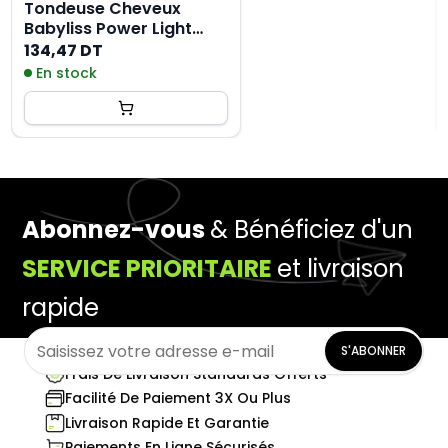
Tondeuse Cheveux
Babyliss Power Light
E973E - Noir
134,47 DT
En stock
Abonnez-vous
& Bénéficiez d'un
SERVICE PRIORITAIRE
et livraison
rapide
S'ABONNER
Frais De Livraison Standards Offerts
Facilité De Paiement 3X Ou Plus
Livraison Rapide Et Garantie
Paiements En Ligne Sécurisés