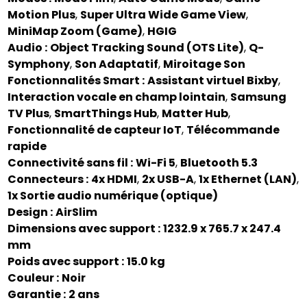
Motion Plus
,
Super Ultra Wide Game View
,
MiniMap Zoom (Game)
,
HGIG
Audio :
Object Tracking Sound (OTS Lite)
,
Q-
Symphony
,
Son Adaptatif
,
Miroitage Son
Fonctionnalités Smart :
Assistant virtuel Bixby
,
Interaction vocale en champ lointain
,
Samsung
TV Plus
,
SmartThings Hub
,
Matter Hub
,
Fonctionnalité de capteur IoT
,
Télécommande
rapide
Connectivité sans fil :
Wi-Fi 5
,
Bluetooth 5.3
Connecteurs :
4x HDMI
,
2x USB-A
,
1x Ethernet (LAN)
,
1x Sortie audio numérique (optique)
Design :
AirSlim
Dimensions avec support :
1232.9 x 765.7 x 247.4
mm
Poids avec support :
15.0 kg
Couleur :
Noir
Garantie :
2 ans