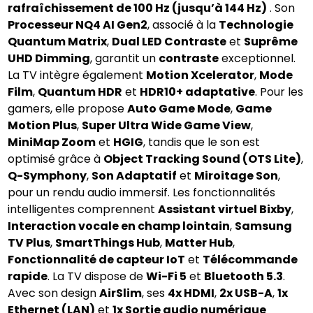
rafraîchissement de 100 Hz (jusqu’à 144 Hz)
. Son
Processeur NQ4 AI Gen2
, associé à la
Technologie
Quantum Matrix
,
Dual LED Contraste
et
Suprême
UHD Dimming
, garantit un
contraste
exceptionnel.
La TV intègre également
Motion Xcelerator
,
Mode
Film
,
Quantum HDR
et
HDR10+ adaptative
. Pour les
gamers, elle propose
Auto Game Mode
,
Game
Motion Plus
,
Super Ultra Wide Game View
,
MiniMap Zoom
et
HGIG
, tandis que le son est
optimisé grâce à
Object Tracking Sound (OTS Lite)
,
Q-Symphony
,
Son Adaptatif
et
Miroitage Son
,
pour un rendu audio immersif. Les fonctionnalités
intelligentes comprennent
Assistant virtuel Bixby
,
Interaction vocale en champ lointain
,
Samsung
TV Plus
,
SmartThings Hub
,
Matter Hub
,
Fonctionnalité de capteur IoT
et
Télécommande
rapide
. La TV dispose de
Wi-Fi 5
et
Bluetooth 5.3
.
Avec son design
AirSlim
, ses
4x HDMI
,
2x USB-A
,
1x
Ethernet (LAN)
et
1x Sortie audio numérique