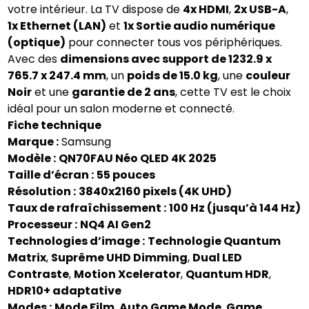
votre intérieur. La TV dispose de
4x HDMI
,
2x USB-A
,
1x Ethernet (LAN)
et
1x Sortie audio numérique
(optique)
pour connecter tous vos périphériques.
Avec des
dimensions avec support de 1232.9 x
765.7 x 247.4 mm
, un
poids de 15.0 kg
, une
couleur
Noir
et une
garantie de 2 ans
, cette TV est le choix
idéal pour un salon moderne et connecté.
Fiche technique
Marque :
Samsung
Modèle :
QN70FAU Néo QLED 4K 2025
Taille d’écran :
55 pouces
Résolution :
3840x2160 pixels (4K UHD)
Taux de rafraîchissement :
100 Hz (jusqu’à 144 Hz)
Processeur :
NQ4 AI Gen2
Technologies d’image :
Technologie Quantum
Matrix
,
Suprême UHD Dimming
,
Dual LED
Contraste
,
Motion Xcelerator
,
Quantum HDR
,
HDR10+ adaptative
Modes :
Mode Film
,
Auto Game Mode
,
Game