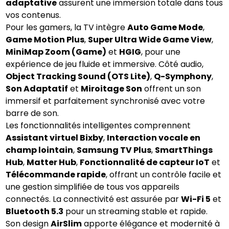
adaptative
assurent une immersion totale dans tous
vos contenus.
Pour les gamers, la TV intègre
Auto Game Mode
,
Game Motion Plus
,
Super Ultra Wide Game View
,
MiniMap Zoom (Game)
et
HGIG
, pour une
expérience de jeu fluide et immersive. Côté audio,
Object Tracking Sound (OTS Lite)
,
Q-Symphony
,
Son Adaptatif
et
Miroitage Son
offrent un son
immersif et parfaitement synchronisé avec votre
barre de son.
Les fonctionnalités intelligentes comprennent
Assistant virtuel Bixby
,
Interaction vocale en
champ lointain
,
Samsung TV Plus
,
SmartThings
Hub
,
Matter Hub
,
Fonctionnalité de capteur IoT
et
Télécommande rapide
, offrant un contrôle facile et
une gestion simplifiée de tous vos appareils
connectés. La connectivité est assurée par
Wi-Fi 5
et
Bluetooth 5.3
pour un streaming stable et rapide.
Son design
AirSlim
apporte élégance et modernité à