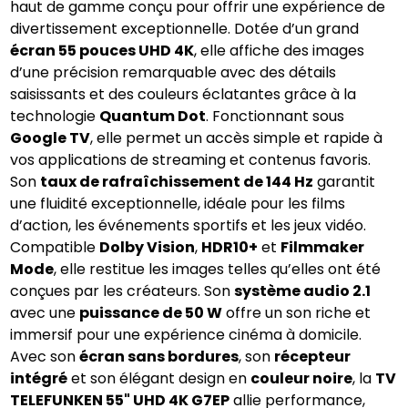
haut de gamme conçu pour offrir une expérience de 
divertissement exceptionnelle. Dotée d’un grand 
écran 55 pouces UHD 4K
, elle affiche des images 
d’une précision remarquable avec des détails 
saisissants et des couleurs éclatantes grâce à la 
technologie 
Quantum Dot
. Fonctionnant sous 
Google TV
, elle permet un accès simple et rapide à 
vos applications de streaming et contenus favoris. 
Son 
taux de rafraîchissement de 144 Hz
 garantit 
une fluidité exceptionnelle, idéale pour les films 
d’action, les événements sportifs et les jeux vidéo. 
Compatible 
Dolby Vision
, 
HDR10+
 et 
Filmmaker 
Mode
, elle restitue les images telles qu’elles ont été 
conçues par les créateurs. Son 
système audio 2.1
avec une 
puissance de 50 W
 offre un son riche et 
immersif pour une expérience cinéma à domicile. 
Avec son 
écran sans bordures
, son 
récepteur 
intégré
 et son élégant design en 
couleur noire
, la 
TV 
TELEFUNKEN 55" UHD 4K G7EP
 allie performance, 