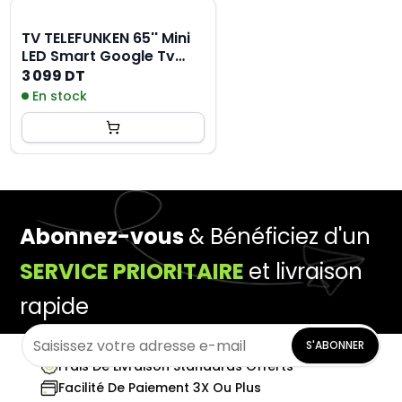
TV TELEFUNKEN 65'' Mini
LED Smart Google Tv
G7EP 4K + Récepteur
3 099 DT
intégré
En stock
Abonnez-vous
& Bénéficiez d'un
SERVICE PRIORITAIRE
et livraison
rapide
S'ABONNER
Frais De Livraison Standards Offerts
Facilité De Paiement 3X Ou Plus