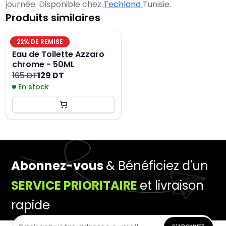
journée. Disponible chez
Techland
Tunisie.
Produits similaires
22
% DE REMISE
Eau de Toilette Azzaro
chrome - 50ML
165 DT
129 DT
En stock
Abonnez-vous
& Bénéficiez d'un
SERVICE PRIORITAIRE
et livraison
rapide