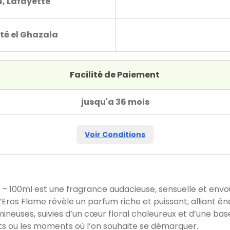
4, Lafayette
té el Ghazala
Facilité de Paiement
jusqu'a 36 mois
Voir Conditions
 100ml est une fragrance audacieuse, sensuelle et envo
Eros Flame révèle un parfum riche et puissant, alliant én
mineuses, suivies d’un cœur floral chaleureux et d’une bas
nts ou les moments où l’on souhaite se démarquer.