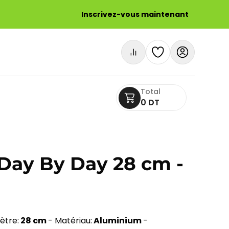
Inscrivez-vous maintenant
Total
0 DT
ay By Day 28 cm -
ètre:
28 cm
- Matériau:
Aluminium
-