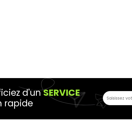
iciez d'un
SERVICE
n rapide