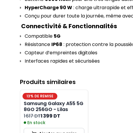
HyperCharge 90 W
 : charge ultrarapide et ef
Conçu pour durer toute la journée, même avec u
Connectivité & Fonctionnalités
Compatible 
5G
Résistance 
IP68
 : protection contre la poussiè
Capteur d’empreintes digitales
Interfaces rapides et sécurisées
Produits similaires
13
% DE REMISE
Samsung Galaxy A55 5G
8GO 256GO - Lilas
1 617 DT
1 399 DT
En stock