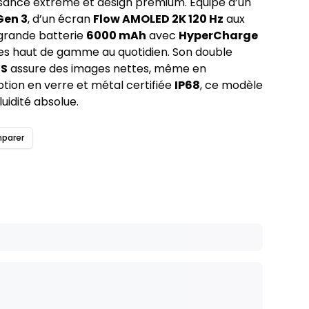
ance extrême et design premium. Équipé d’un 
Gen 3
, d’un écran 
Flow AMOLED 2K 120 Hz
 aux 
grande batterie 
6000 mAh
 avec 
HyperCharge 
ces haut de gamme au quotidien. Son double 
IS
 assure des images nettes, même en 
on en verre et métal certifiée 
IP68
, ce modèle 
luidité absolue.
parer