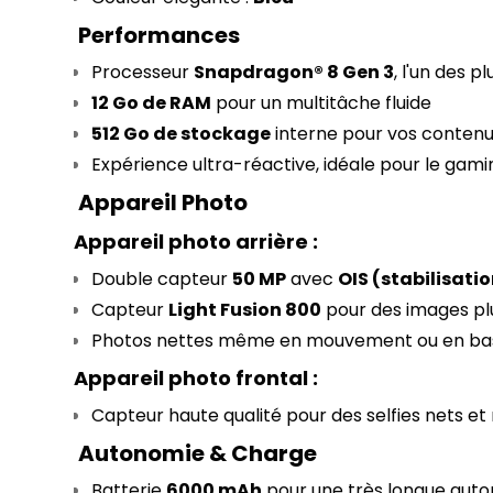
Performances
Processeur 
Snapdragon® 8 Gen 3
, l'un des 
12 Go de RAM
 pour un multitâche fluide
512 Go de stockage
 interne pour vos contenu
Expérience ultra-réactive, idéale pour le gami
Appareil Photo
Appareil photo arrière :
Double capteur 
50 MP
 avec 
OIS (stabilisati
Capteur 
Light Fusion 800
 pour des images pl
Photos nettes même en mouvement ou en bas
Appareil photo frontal :
Capteur haute qualité pour des selfies nets et
Autonomie & Charge
Batterie 
6000 mAh
 pour une très longue aut