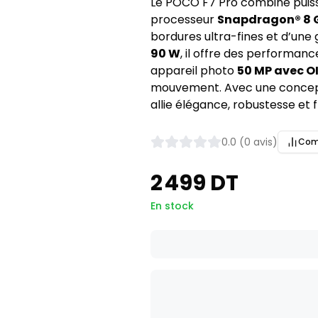
Le POCO F7 Pro combine puiss
processeur 
Snapdragon® 8 
bordures ultra-fines et d’une 
90 W
, il offre des performan
appareil photo 
50 MP avec O
mouvement. Avec une concepti
allie élégance, robustesse et f
0.0 (0 avis)
Com
2 499 DT
En stock