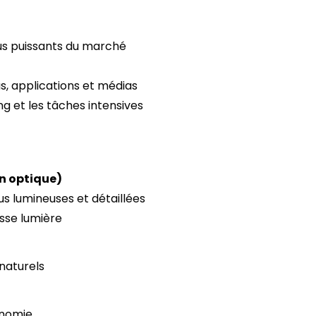
plus puissants du marché
s, applications et médias
ng et les tâches intensives
on optique)
us lumineuses et détaillées
se lumière
 naturels
onomie