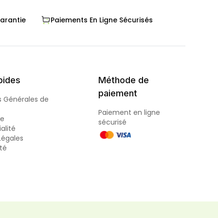
Garantie
Paiements En Ligne Sécurisés
pides
Méthode de
paiement
s Générales de
Paiement en ligne
de
sécurisé
alité
Légales
ité