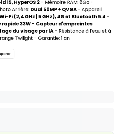
id 15, HyperOS 2
 - Mémoire RAM: 8Go
- 
hoto Arrière: 
Dual 50MP + QVGA 
- Appareil 
Wi-Fi (2,4 GHz | 5 GHz), 4G et Bluetooth 5.4
 - 
 rapide 33W
 - 
Capteur d'empreintes 
llage du visage par IA
 - Résistance à l'eau et à 
range Twilight - Garantie: 1 an
parer