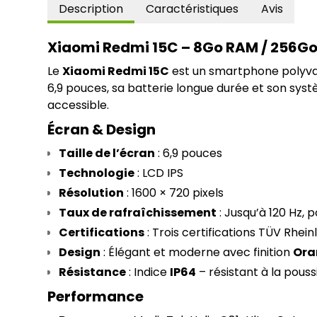
Description
Caractéristiques
Avis
Xiaomi Redmi 15C – 8Go RAM / 256Go
Le 
Xiaomi Redmi 15C
 est un smartphone polyval
6,9 pouces, sa batterie longue durée et son syst
accessible.
Écran & Design
Taille de l’écran
 : 6,9 pouces
Technologie
 : LCD IPS
Résolution
 : 1600 × 720 pixels
Taux de rafraîchissement
 : Jusqu’à 120 Hz, 
Certifications
 : Trois certifications TÜV Rhei
Design
 : Élégant et moderne avec finition 
Ora
Résistance
 : Indice 
IP64
 – résistant à la pous
Performance