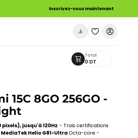
Inscrivez-vous maintenant
Total
0 DT
i 15C 8GO 256GO -
ight
pixels), jusqu'à 120Hz  
- Trois certifications 
 
MediaTek Helio G81-Ultra 
Octa-core - 