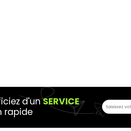
iciez d'un
SERVICE
n rapide