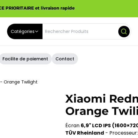
E PRIORITAIRE et livraison rapide
Catégories
Facilite de paiement
Contact
 Orange Twilight
Xiaomi Redm
Orange Twil
Écran 
6,9" LCD IPS
(1600×720 
TÜV Rheinland
 - Processeur: