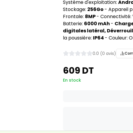
Système d'exploitation: 
Andro
Stockage: 
256Go 
- Appareil p
Frontale: 
8MP 
- Connectivité: 
Batterie: 
6000 mAh 
- 
Charge
digitales latéral, Déverroui
la poussière: 
IP64 
- Couleur: O
0.0 (0 avis)
Com
609 DT
En stock