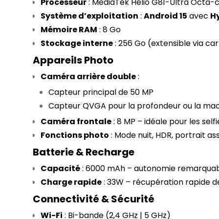
Processeur
 : MediaTek Helio G81-Ultra Octa-c
Système d’exploitation
 : 
Android 15
 avec 
H
Mémoire RAM
 : 8 Go
Stockage interne
 : 256 Go (extensible via c
Appareils Photo
Caméra arrière double
 :
Capteur principal de 50 MP
Capteur QVGA pour la profondeur ou la ma
Caméra frontale
 : 8 MP – idéale pour les self
Fonctions photo
 : Mode nuit, HDR, portrait as
Batterie & Recharge
Capacité
 : 6000 mAh – autonomie remarquable 
Charge rapide
 : 33W – récupération rapide d
Connectivité & Sécurité
Wi-Fi
 : Bi-bande (2,4 GHz | 5 GHz)