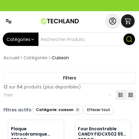
Spécial
Abonnez-vous & Bénéficiez d'un SERVICE PRIORITAIRE et
Catégories
Accueil
Catégories
Cuisson
Filters
12
sur
64
produits
(plus disponibles)
Trier :
Filtres actifs:
Catégorie:
cuisson
Effacer tout
Plaque
Four Encastrable
Vitrocéramique
CANDY FIDCX502 65