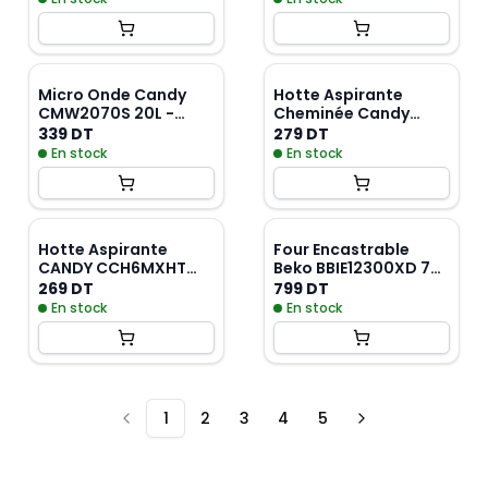
Micro Onde Candy
Hotte Aspirante
CMW2070S 20L -
Cheminée Candy
Silver
CCE616/4X 60 cm -
339 DT
279 DT
Inox
En stock
En stock
Hotte Aspirante
Four Encastrable
CANDY CCH6MXHT
Beko BBIE12300XD 72
60Cm - Inox
Litres 60 cm - Inox
269 DT
799 DT
En stock
En stock
1
2
3
4
5