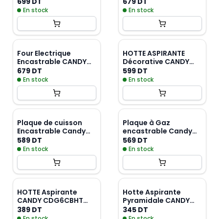
Candy CC64CH - Noir
Litres - SILVER
699 DT
679 DT
En stock
En stock
Four Electrique
HOTTE ASPIRANTE
Encastrable CANDY
Décorative CANDY
65 Litres -Noir
CGM64X - Inox
679 DT
599 DT
En stock
En stock
Plaque de cuisson
Plaque à Gaz
Encastrable Candy
encastrable Candy
CHG6BRBB 4 Feux -
CSG6B/4U2 4 Feux -
589 DT
569 DT
Noir
Noir
En stock
En stock
HOTTE Aspirante
Hotte Aspirante
CANDY CDG6CBHT
Pyramidale CANDY
60cm - Verre Noir
CCH9MXHT 90 cm -
389 DT
345 DT
Inox
En stock
En stock