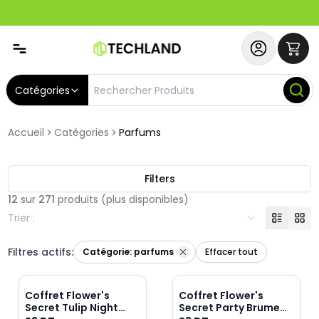
Spécial
Abonnez-vous & Bénéficiez d'un SERVICE PRIORITAIRE et
Catégories
Accueil
Catégories
Parfums
Filters
12
sur
271
produits
(plus disponibles)
Trier :
Filtres actifs:
Catégorie:
parfums
Effacer tout
Coffret Flower's
Coffret Flower's
Secret Tulip Night
Secret Party Brume