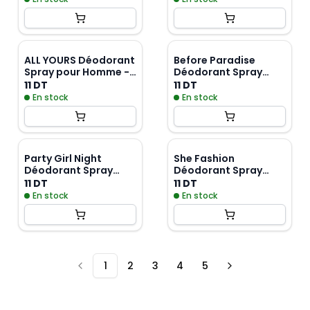
200ml
ALL YOURS Déodorant
Before Paradise
Spray pour Homme -
Déodorant Spray
200 ml
pour Femme - 200 ml
11 DT
11 DT
En stock
En stock
Party Girl Night
She Fashion
Déodorant Spray
Déodorant Spray
pour Femme - 200 ml
pour Femme - 200 ml
11 DT
11 DT
En stock
En stock
1
2
3
4
5