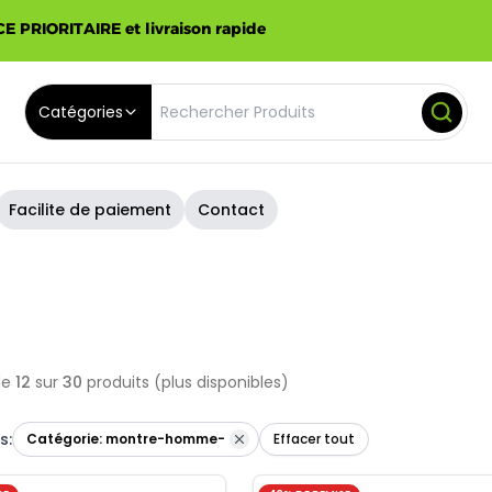
E PRIORITAIRE et livraison rapide
Catégories
Facilite de paiement
Contact
de
12
sur
30
produits
(plus disponibles)
s:
Catégorie:
montre-homme-
Effacer tout