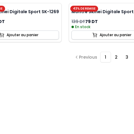
SE
43
% DE REMISE
mei Digitale Sport SK-1269
Montre Skmei Digitale Sport
DT
139 DT
79 DT
En stock
Ajouter au panier
Ajouter au panier
Previous
1
2
3