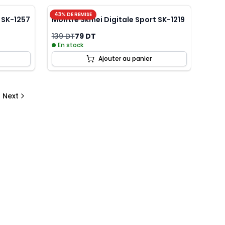
43
% DE REMISE
 SK-1257
Montre Skmei Digitale Sport SK-1219
139 DT
79 DT
En stock
Ajouter au panier
Next