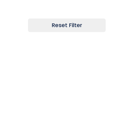
FOCUS
HAMA
Reset Filter
Afficher plus