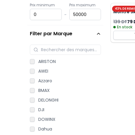
Prix minimum
Prix maximum
43
% DE REMI
Montre Sk
-
139 DT
79 
En stock
Filter par Marque
ARISTON
AWEI
Azzaro
BMAX
DELONGHI
DJI
DOWINX
Dahua