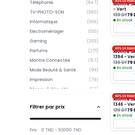
43
% DE REMI
Téléphonie
(
847
)
Montre Sk
- Vert
TV-PHOTO-SON
(
560
)
139 DT
79 
En stock
Informatique
(
556
)
Electroménager
(
510
)
Gaming
(
293
)
43
% DE REMI
Parfums
(
271
)
Montre Sk
1394 - Ve
Montre Connectée
(
157
)
139 DT
79 
En stock
Mode Beauté & Santé
(
99
)
Impression
(
79
)
Réseau & Sécurité
(
57
)
43
% DE REMI
Auto & Moto
(
45
)
Montre Sk
1346 - Ve
Filtrer par prix
MAISON | BRICO &
139 DT
79 
(
8
)
ANIMALERIE
En stock
Prix :
0
TND -
50000
TND