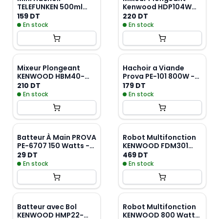
TELEFUNKEN 500ml
Kenwood HDP104WG
400W - Noir
600W - Blanc
159 DT
220 DT
En stock
En stock
Mixeur Plongeant
Hachoir a Viande
KENWOOD HBM40-
Prova PE-101 800W -
002WH 850W - Blanc
Noir
210 DT
179 DT
En stock
En stock
Batteur À Main PROVA
Robot Multifonction
PE-6707 150 Watts -
KENWOOD FDM301
Rouge
800W - Inox
29 DT
469 DT
En stock
En stock
Batteur avec Bol
Robot Multifonction
KENWOOD HMP22-
KENWOOD 800 Watts