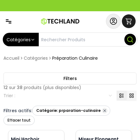
Spécial
Abonnez-vous & Bénéficiez d'un SERVICE PRIORITAIRE et
Catégories
Accueil
Catégories
Préparation Culinaire
Filters
12
sur
38
produits
(plus disponibles)
Trier :
Filtres actifs:
Catégorie:
prparation-culinaire
Effacer tout
Mini Hachoir
Mixeur Plongeant