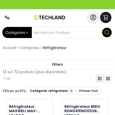
Abonnez-vous & Bénéficiez d'un SERVICE PRIORITAIRE et
Catégories
Accueil
Catégories
Réfrigérateur
Filters
12
sur
72
produits
(plus disponibles)
Trier :
Filtres actifs:
Catégorie:
refrigrateur
Effacer tout
Réfrigérateur
Réfrigérateur BEKO
MAXWELL MAX-
RDNG491M20SXB