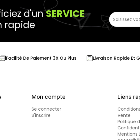
iciez d'un
SERVICE
n rapide
Livraison Rapide Et 
Facilité De Paiement 3X Ou Plus
s
Mon compte
Liens ra
Se connecter
Condition
S'inscrire
Vente
Politique 
Confidenti
Mentions 