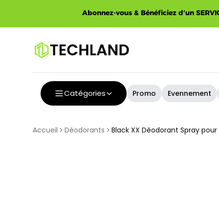
Spécial
Abonnez-vous & Bénéficiez d'un SERVIC
Catégories
Promo
Evennement
Accueil
Déodorants
Black XX Déodorant Spray pou