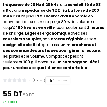
fréquence de 20 Hz à 20 kHz
, une
sensibilité de 98
dB
et une
impédance de 32 Ω
. Sa
batterie de 200
mAh
assure jusqu’à
20 heures d’autonomie
en
conversation ou en musique (à 80 % de volume) et
jusqu’à
180 heures en veille
, pour seulement
2 heures
de charge
.
Léger et ergonomique
avec ses
coussinets souples
, son
arceau réglable
et son
design pliable
, il intègre aussi
un microphone et
des commandes pratiques pour gérer la lecture
,
les pistes et le volume. Compact et pesant
seulement
109 g
, il constitue
un compagnon idéal
pour une écoute quotidienne confortable
.
0.0 (0 avis)
Comparer
55 DT
89 DT
En stock