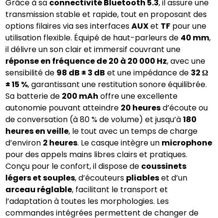
Grâce à sa
connectivité Bluetooth 5.3
, il assure une
transmission stable et rapide, tout en proposant des
options filaires via ses interfaces
AUX
et
TF
pour une
utilisation flexible. Équipé de haut-parleurs de
40 mm
,
il délivre un son clair et immersif couvrant une
réponse en fréquence de 20 à 20 000 Hz
, avec une
sensibilité de
98 dB ± 3 dB
et une impédance de
32 Ω
± 15 %
, garantissant une restitution sonore équilibrée.
Sa batterie de
200 mAh
offre une excellente
autonomie pouvant atteindre
20 heures
d’écoute ou
de conversation (à 80 % de volume) et jusqu’à
180
heures en veille
, le tout avec un temps de charge
d’environ
2 heures
. Le casque intègre un
microphone
pour des appels mains libres clairs et pratiques.
Conçu pour le confort, il dispose de
coussinets
légers et souples
, d’écouteurs
pliables
et d’un
arceau réglable
, facilitant le transport et
l’adaptation à toutes les morphologies. Les
commandes intégrées permettent de changer de