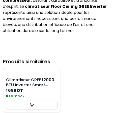
compresseur
, assurant durabilité et tranquillité 
d’esprit. Le 
climatiseur Floor Ceiling GREE Inverter
représente ainsi une solution idéale pour les 
environnements nécessitant une performance 
élevée, une distribution efficace de l’air et une 
utilisation durable sur le long terme.
Produits similaires
Climatiseur GREE 12000
BTU Inverter Smart
Tropicalisé - Chaud &
1 699 DT
Froid GWH12ALC-
En stock
K3DNA10 - Blanc