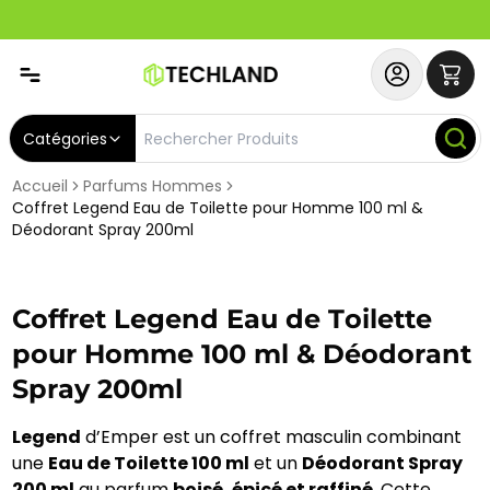
Abonnez-vous & Bénéficiez d'un SERVICE PRIORITAIRE et
Catégories
Accueil
Parfums Hommes
Coffret Legend Eau de Toilette pour Homme 100 ml &
Déodorant Spray 200ml
Coffret Legend Eau de Toilette
pour Homme 100 ml & Déodorant
Spray 200ml
Legend
d’Emper est un coffret masculin combinant
une
Eau de Toilette 100 ml
et un
Déodorant Spray
200 ml
au parfum
boisé, épicé et raffiné
. Cette