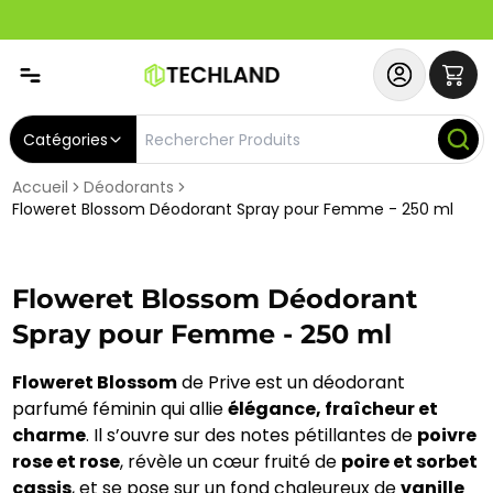
Spécial
Abonnez-vous & Bénéficiez d'un SERVICE PRIORITAIRE et
Catégories
Accueil
Déodorants
Floweret Blossom Déodorant Spray pour Femme - 250 ml
Floweret Blossom Déodorant
Spray pour Femme - 250 ml
Floweret Blossom
de Prive est un déodorant
parfumé féminin qui allie
élégance, fraîcheur et
charme
. Il s’ouvre sur des notes pétillantes de
poivre
rose et rose
, révèle un cœur fruité de
poire et sorbet
cassis
, et se pose sur un fond chaleureux de
vanille