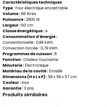
Caractéristiques techniques
Type :
Four électrique encastrable
Volume :
66 litres
Puissance :
2900 W
Largeur :
60 cm
Classe énergétique :
A
Consommation d’énergie :
Conventionnelle : 0,99 kWh
Convection forcée : 0,79 kWh
Programmes de cuisson :
8
Fonction :
Chaleur tournante
Minuterie :
Électronique
Matériau de la cavité :
Émaillé
Dimensions (H x L x P) :
59 x 59 x 57 cm
Couleur :
Inox
Garantie :
3 ans
Produits similaires