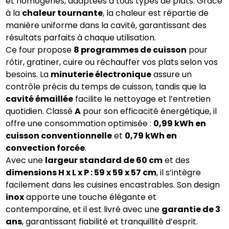
et homogènes, adaptées à tous types de plats. Grâce
à la
chaleur tournante
, la chaleur est répartie de
manière uniforme dans la cavité, garantissant des
résultats parfaits à chaque utilisation.
Ce four propose
8 programmes de cuisson
pour
rôtir, gratiner, cuire ou réchauffer vos plats selon vos
besoins. La
minuterie électronique
assure un
contrôle précis du temps de cuisson, tandis que la
cavité émaillée
facilite le nettoyage et l’entretien
quotidien. Classé
A
pour son efficacité énergétique, il
offre une consommation optimisée :
0,99 kWh en
cuisson conventionnelle
et
0,79 kWh en
convection forcée
.
Avec une
largeur standard de 60 cm
et des
dimensions H x L x P : 59 x 59 x 57 cm
, il s’intègre
facilement dans les cuisines encastrables. Son design
inox
apporte une touche élégante et
contemporaine, et il est livré avec une
garantie de 3
ans
, garantissant fiabilité et tranquillité d’esprit.