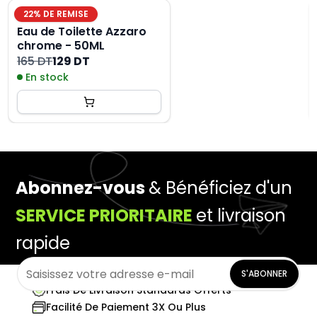
22
% DE REMISE
Eau de Toilette Azzaro
chrome - 50ML
165 DT
129 DT
En stock
Abonnez-vous
& Bénéficiez d'un
SERVICE PRIORITAIRE
et livraison
rapide
S'ABONNER
Frais De Livraison Standards Offerts
Facilité De Paiement 3X Ou Plus