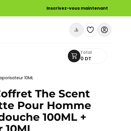
Inscrivez-vous maintenant
Total
0 DT
aporisateur 10ML
offret The Scent
ette Pour Homme
 douche 100ML +
r 10ML