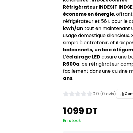
Réfrigérateur INDESIT INDS
économe en énergie
, offran
réfrigérateur et 56 L pour le 
kWh/an
tout en maintenant 
usage domestique silencieux.
simple à entretenir, et il disp
balconnets, un bac à légu
L’
éclairage LED
assure une bon
R600a
, ce réfrigérateur co
facilement dans une cuisine 
ans
.
0.0 (0 avis)
Com
1 099 DT
En stock