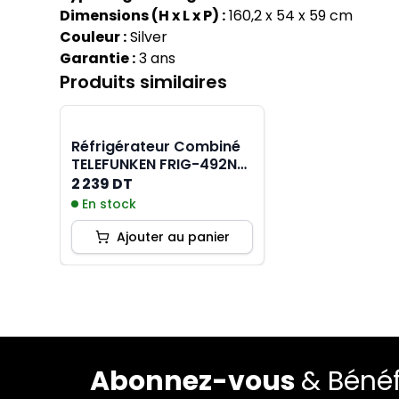
Dimensions (H x L x P) :
160,2 x 54 x 59 cm
Couleur :
Silver
Garantie :
3 ans
Produits similaires
Réfrigérateur Combiné
TELEFUNKEN FRIG-492N
510 Litres NoFrost - Noir
2 239 DT
En stock
Ajouter au panier
Abonnez-vous
& Bénéf