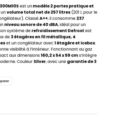
E300M10S
est un
modèle 2 portes pratique et
t un
volume total net de 257 litres
(201 L pour le
congélateur). Classé
A++
, il consomme
237
un
niveau sonore de 40 dBA
, idéal pour un
 Son système de
refroidissement Defrost
est
ose de
3 étagères en fil métallique, 4
mes
et un congélateur avec
1 étagère et icebox
.
ne visibilité à l’intérieur. Fonctionnant au gaz
mpact aux dimensions
160,2 x 54 x 59 cm
s’intègre
moderne. Couleur
Silver
, avec une
garantie de 3
parer