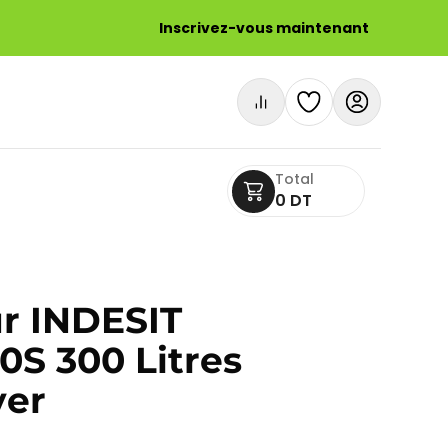
Inscrivez-vous maintenant
Total
0 DT
ur INDESIT
S 300 Litres
ver