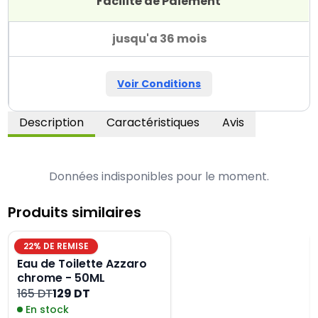
Facilité de Paiement
jusqu'a 36 mois
Voir Conditions
Description
Caractéristiques
Avis
Données indisponibles pour le moment.
Produits similaires
22
% DE REMISE
Eau de Toilette Azzaro
chrome - 50ML
165 DT
129 DT
En stock