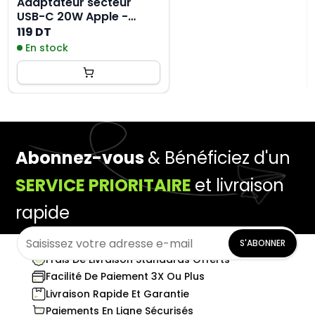
Adaptateur secteur
USB-C 20W Apple -
MHJE3ZM-A
119 DT
En stock
Abonnez-vous
& Bénéficiez d'un
SERVICE PRIORITAIRE
et livraison
rapide
S'ABONNER
Frais De Livraison Standards Offerts
Facilité De Paiement 3X Ou Plus
Livraison Rapide Et Garantie
Paiements En Ligne Sécurisés