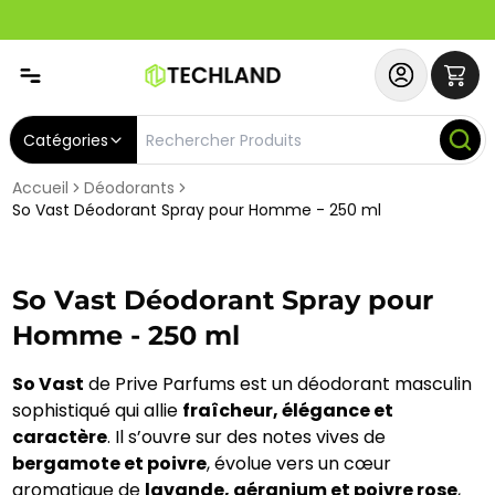
Spécial
Abonnez-vous & Bénéficiez d'un SERVICE PRIORITAIRE et
Catégories
Accueil
Déodorants
So Vast Déodorant Spray pour Homme - 250 ml
So Vast Déodorant Spray pour
Homme - 250 ml
So Vast
de Prive Parfums est un déodorant masculin
sophistiqué qui allie
fraîcheur, élégance et
caractère
. Il s’ouvre sur des notes vives de
bergamote et poivre
, évolue vers un cœur
aromatique de
lavande, géranium et poivre rose
,