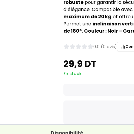
robuste
pour garantir la sécu
d’élégance. Compatible avec
maximum de 20 kg
et offre
Permet une
inclinaison verti
de 180°
.
Couleur : Noir – Gara
0.0 (0 avis)
Com
29,9 DT
En stock
Disponibilité