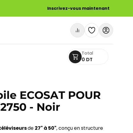
Inscrivez-vous maintenant
Total
0 DT
bile ECOSAT POUR
2750 - Noir
téléviseurs
de
27" à 50"
, conçu en structure