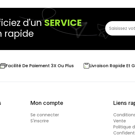
iciez d'un
SERVICE
n rapide
Livraison Rapide Et 
Facilité De Paiement 3X Ou Plus
s
Mon compte
Liens ra
Se connecter
Condition
S'inscrire
Vente
Politique 
Confidenti