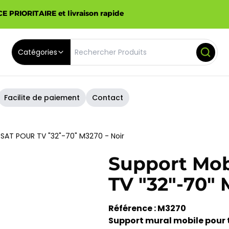
E PRIORITAIRE et livraison rapide
Catégories
Facilite de paiement
Contact
SAT POUR TV "32"-70" M3270 - Noir
Support Mo
TV "32"-70" 
Référence : M3270
Support mural mobile pour 