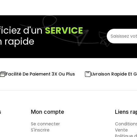
iciez d'un
SERVICE
n rapide
Livraison Rapide Et 
Facilité De Paiement 3X Ou Plus
s
Mon compte
Liens ra
Se connecter
Condition
S'inscrire
Vente
Politique 