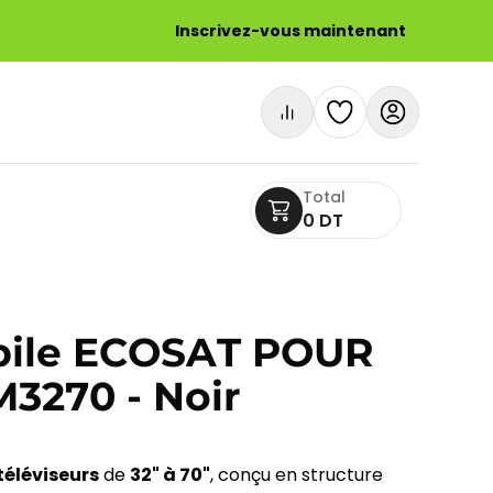
Inscrivez-vous maintenant
Total
0 DT
bile ECOSAT POUR
M3270 - Noir
téléviseurs
de
32" à 70"
, conçu en structure