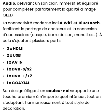
Audio
, délivrant un son clair, immersif et équilibré 
pour compléter parfaitement la qualité d’image 
QLED.
La connectivité moderne inclut 
WiFi
 et 
Bluetooth
, 
facilitant le partage de contenus et la connexion 
d’accessoires (casque, barre de son, manettes…). À 
cela s’ajoutent plusieurs ports :
3 x HDMI
2 x USB
1 x AV IN
1 x DVB-S/S2
1 x DVB-T/T2
1 x COAXIAL
Son design élégant en 
couleur noire
 apporte une 
touche premium à n’importe quel intérieur, tout en 
s’adaptant harmonieusement à tout style de 
décoration.