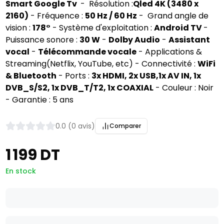
Smart Google Tv 
 -  Résolution :
Qled 4K (3480 x 
2160)
 - Fréquence : 
50 Hz / 60 Hz
 -  Grand angle de 
vision : 
178°
 - Système d'exploitation : 
Android TV 
- 
Puissance sonore : 
30 W
 - 
Dolby Audio
 - 
Assistant 
vocal
 - 
Télécommande vocale
 - Applications & 
Streaming(Netflix, YouTube, etc) - Connectivité : 
WiFi 
& Bluetooth
 - Ports : 
3x HDMI, 2x USB,1x AV IN, 1x 
DVB_S/S2, 1x DVB_T/T2, 1x COAXIAL
 - Couleur : Noir 
- Garantie : 5 ans
0.0 (0 avis)
Comparer
1 199 DT
En stock