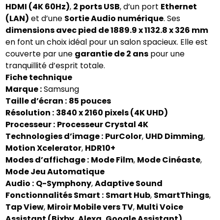
HDMI (4K 60Hz)
,
2 ports USB
, d’un port
Ethernet
(LAN)
et d’une
Sortie Audio numérique
. Ses
dimensions avec pied de 1889.9 x 1132.8 x 326 mm
en font un choix idéal pour un salon spacieux. Elle est
couverte par une
garantie de 2 ans
pour une
tranquillité d’esprit totale.
Fiche technique
Marque :
Samsung
Taille d’écran :
85 pouces
Résolution :
3840 x 2160 pixels (4K UHD)
Processeur :
Processeur Crystal 4K
Technologies d’image :
PurColor
,
UHD Dimming
,
Motion Xcelerator
,
HDR10+
Modes d’affichage :
Mode Film
,
Mode Cinéaste
,
Mode Jeu Automatique
Audio :
Q-Symphony
,
Adaptive Sound
Fonctionnalités Smart :
Smart Hub
,
SmartThings
,
Tap View
,
Miroir Mobile vers TV
,
Multi Voice
Assistant (Bixby, Alexa, Google Assistant)