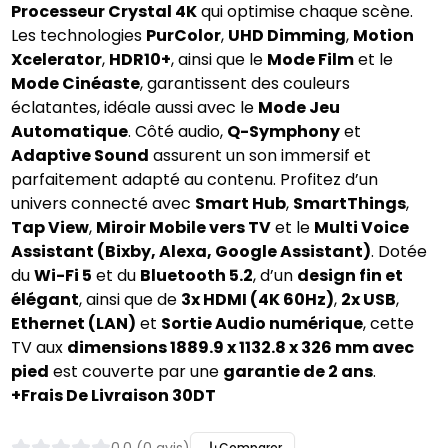
Processeur Crystal 4K
qui optimise chaque scène.
Les technologies
PurColor
,
UHD Dimming
,
Motion
Xcelerator
,
HDR10+
, ainsi que le
Mode Film
et le
Mode Cinéaste
, garantissent des couleurs
éclatantes, idéale aussi avec le
Mode Jeu
Automatique
. Côté audio,
Q-Symphony
et
Adaptive Sound
assurent un son immersif et
parfaitement adapté au contenu. Profitez d’un
univers connecté avec
Smart Hub
,
SmartThings
,
Tap View
,
Miroir Mobile vers TV
et le
Multi Voice
Assistant (Bixby, Alexa, Google Assistant)
. Dotée
du
Wi-Fi 5
et du
Bluetooth 5.2
, d’un
design fin et
élégant
, ainsi que de
3x HDMI (4K 60Hz)
,
2x USB
,
Ethernet (LAN)
et
Sortie Audio numérique
, cette
TV aux
dimensions 1889.9 x 1132.8 x 326 mm avec
pied
est couverte par une
garantie de 2 ans
.
+Frais De Livraison 30DT
Comparer