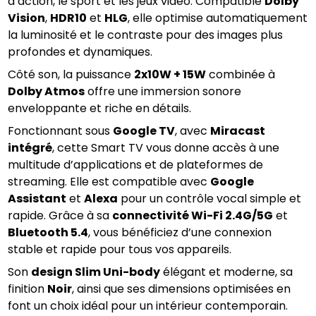
d’action, le sport et les jeux vidéo. Compatible 
Dolby 
Vision
, 
HDR10
 et 
HLG
, elle optimise automatiquement 
la luminosité et le contraste pour des images plus 
profondes et dynamiques.
Côté son, la puissance 
2x10W + 15W
 combinée à 
Dolby Atmos
 offre une immersion sonore 
enveloppante et riche en détails.
Fonctionnant sous 
Google TV
, avec 
Miracast 
intégré
, cette Smart TV vous donne accès à une 
multitude d’applications et de plateformes de 
streaming. Elle est compatible avec 
Google 
Assistant
 et 
Alexa
 pour un contrôle vocal simple et 
rapide. Grâce à sa 
connectivité Wi-Fi 2.4G/5G
 et 
Bluetooth 5.4
, vous bénéficiez d’une connexion 
stable et rapide pour tous vos appareils.
Son 
design Slim Uni-body
 élégant et moderne, sa 
finition 
Noir
, ainsi que ses dimensions optimisées en 
font un choix idéal pour un intérieur contemporain.