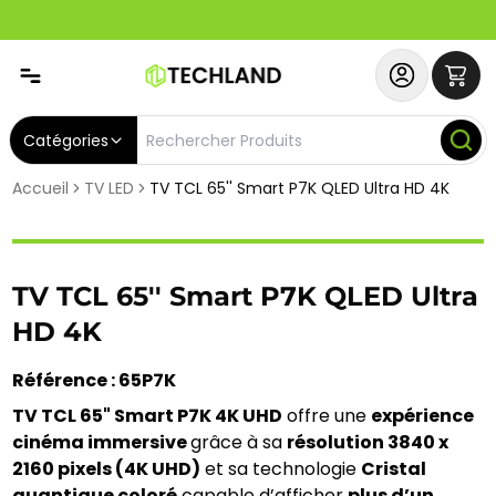
Abonnez-vous & Bénéficiez d'un SERVICE PRIORITAIRE et
Catégories
Accueil
TV LED
TV TCL 65'' Smart P7K QLED Ultra HD 4K
TV TCL 65'' Smart P7K QLED Ultra
HD 4K
Référence : 65P7K
TV TCL 65" Smart P7K 4K UHD
 offre une 
expérience 
cinéma immersive 
grâce à sa 
résolution 3840 x 
2160 pixels (4K UHD)
 et sa technologie 
Cristal 
quantique coloré
 capable d’afficher 
plus d’un 