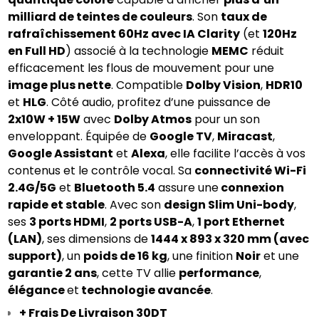
milliard de teintes de couleurs
. Son 
taux de 
rafraîchissement 60Hz avec IA Clarity
 (et 
120Hz 
en Full HD
) associé à la technologie 
MEMC
 réduit 
efficacement les flous de mouvement pour une 
image plus nette
. Compatible 
Dolby Vision
, 
HDR10
et 
HLG
. Côté audio, profitez d’une puissance de 
2x10W + 15W
 avec 
Dolby Atmos
 pour un son 
enveloppant. Équipée de 
Google TV
, 
Miracast
, 
Google Assistant
 et 
Alexa
, elle facilite l’accès à vos 
contenus et le contrôle vocal. Sa 
connectivité Wi-Fi 
2.4G/5G
 et 
Bluetooth 5.4
 assure une
 connexion 
rapide et stable
. Avec son 
design Slim Uni-body
, 
ses 
3 ports HDMI
, 
2 ports USB-A
, 
1 port Ethernet 
(LAN)
, ses dimensions de 
1444 x 893 x 320 mm (avec 
support)
, un 
poids de 16 kg
, une finition 
Noir
 et une 
garantie 2 ans
, cette TV allie 
performance
, 
élégance 
et
 technologie avancée
.
+ Frais De Livraison 30DT