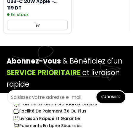
USB-C 20W Apple -
MHJE3ZM-A
119 DT
En stock
Abonnez-vous
& Bénéficiez d'un
SERVICE PRIORITAIRE
et livraison
rapide
S'ABONNER
Frais De Livraison Standards Offerts
Facilité De Paiement 3X Ou Plus
Livraison Rapide Et Garantie
Paiements En Ligne Sécurisés