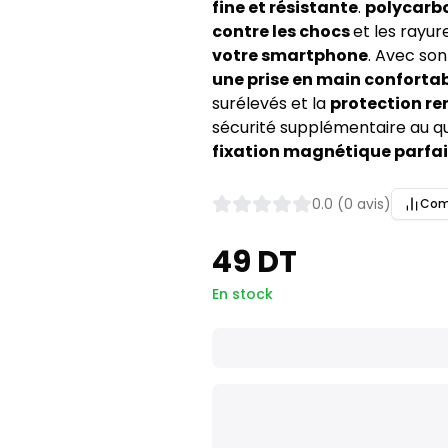
fine et résistante
.
polycarb
contre les chocs
et les rayur
votre smartphone
. Avec son
une prise en main confortab
surélevés et la
protection re
sécurité supplémentaire au qu
fixation magnétique parfai
0.0 (0 avis)
Com
49 DT
En stock