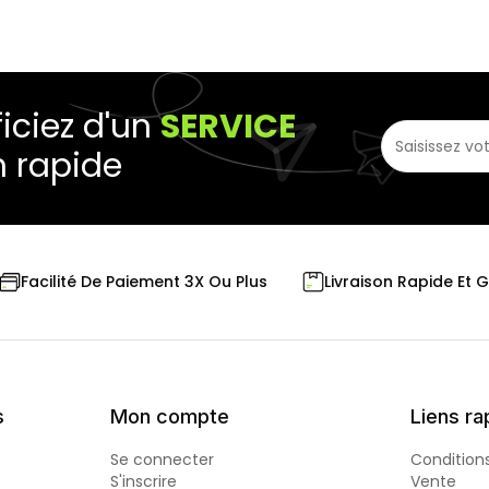
iciez d'un
SERVICE
n rapide
Livraison Rapide Et 
Facilité De Paiement 3X Ou Plus
s
Mon compte
Liens ra
Se connecter
Condition
S'inscrire
Vente