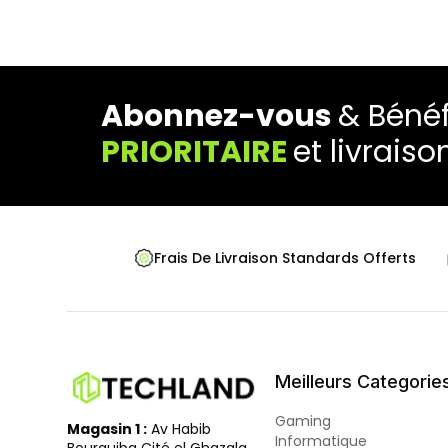
Abonnez-vous
& Bénéf
PRIORITAIRE
et livraiso
Frais De Livraison Standards Offerts
Meilleurs Categorie
Gaming
Magasin 1 :
Av Habib
Informatique
Bourguiba Cité el Ghazala,