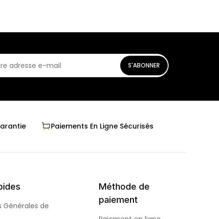
S'ABONNER
Garantie
Paiements En Ligne Sécurisés
pides
Méthode de
paiement
s Générales de
Paiement en ligne